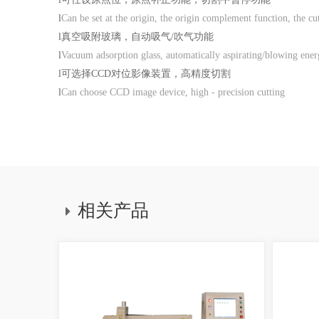
l
Can be set at the origin, the origin complement function, the cu
l
真空吸附玻璃，自动吸气
/吹气功能
l
Vacuum adsorption glass, automatically aspirating/blowing ene
l
可选择
CCD对位影像装置，高精度切割
l
Can choose CCD image device, high - precision cutting
相关产品