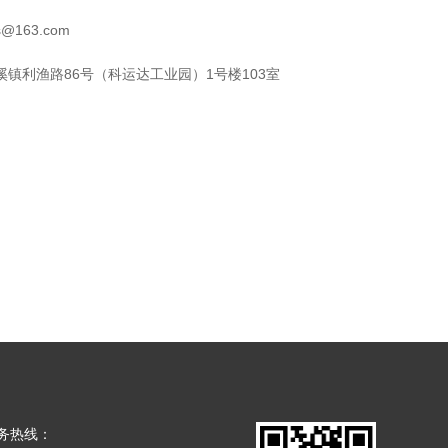
s@163.com
镇利渔路86号（科运达工业园）1号楼103室
务热线：